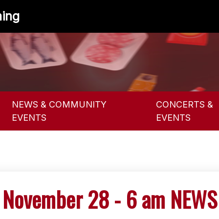
ing
NEWS & COMMUNITY
CONCERTS &
EVENTS
EVENTS
November 28 - 6 am NEWS