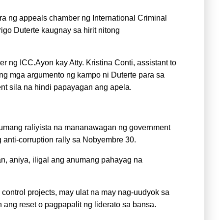
a ng appeals chamber ng International Criminal
go Duterte kaugnay sa hirit nitong
 ng ICC.Ayon kay Atty. Kristina Conti, assistant to
ng mga argumento ng kampo ni Duterte para sa
ent sila na hindi papayagan ang apela.
sinumang raliyista na mananawagan ng government
 anti-corruption rally sa Nobyembre 30.
aan, aniya, iligal ang anumang pahayag na
 control projects, may ulat na may nag-uudyok sa
ang reset o pagpapalit ng liderato sa bansa.