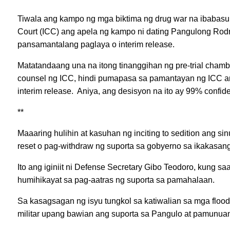
Tiwala ang kampo ng mga biktima ng drug war na ibabasur
Court (ICC) ang apela ng kampo ni dating Pangulong Rodri
pansamantalang paglaya o interim release.
Matatandaang una na itong tinanggihan ng pre-trial chamber
counsel ng ICC, hindi pumapasa sa pamantayan ng ICC a
interim release. Aniya, ang desisyon na ito ay 99% confid
**
Maaaring hulihin at kasuhan ng inciting to sedition ang 
reset o pag-withdraw ng suporta sa gobyerno sa ikakasang
Ito ang iginiit ni Defense Secretary Gibo Teodoro, kung s
humihikayat sa pag-aatras ng suporta sa pamahalaan.
Sa kasagsagan ng isyu tungkol sa katiwalian sa mga flood
militar upang bawian ang suporta sa Pangulo at pamunuan 