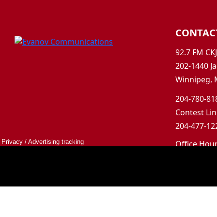
CONTAC
92.7 FM CK
202-1440 Ja
Winnipeg, 
204-780-818
Contest Lin
204-477-122
Privacy
/
Advertising tracking
Office Hou
Mon-Fri 9a
Saturday &