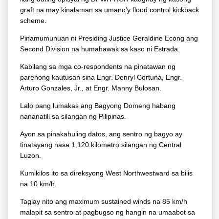
graft na may kinalaman sa umano’y flood control kickback
scheme.
Pinamumunuan ni Presiding Justice Geraldine Econg ang
Second Division na humahawak sa kaso ni Estrada.
Kabilang sa mga co-respondents na pinatawan ng
parehong kautusan sina Engr. Denryl Cortuna, Engr.
Arturo Gonzales, Jr., at Engr. Manny Bulosan.
Lalo pang lumakas ang Bagyong Domeng habang
nananatili sa silangan ng Pilipinas.
Ayon sa pinakahuling datos, ang sentro ng bagyo ay
tinatayang nasa 1,120 kilometro silangan ng Central
Luzon.
Kumikilos ito sa direksyong West Northwestward sa bilis
na 10 km/h.
Taglay nito ang maximum sustained winds na 85 km/h
malapit sa sentro at pagbugso ng hangin na umaabot sa