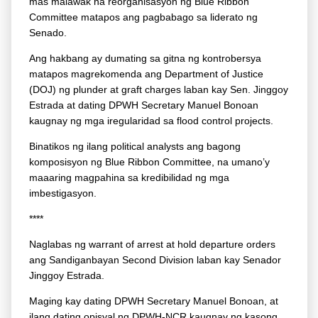
mas malawak na reorganisasyon ng Blue Ribbon
Committee matapos ang pagbabago sa liderato ng
Senado.
Ang hakbang ay dumating sa gitna ng kontrobersya
matapos magrekomenda ang Department of Justice
(DOJ) ng plunder at graft charges laban kay Sen. Jinggoy
Estrada at dating DPWH Secretary Manuel Bonoan
kaugnay ng mga iregularidad sa flood control projects.
Binatikos ng ilang political analysts ang bagong
komposisyon ng Blue Ribbon Committee, na umano’y
maaaring magpahina sa kredibilidad ng mga
imbestigasyon.
****
Naglabas ng warrant of arrest at hold departure orders
ang Sandiganbayan Second Division laban kay Senador
Jinggoy Estrada.
Maging kay dating DPWH Secretary Manuel Bonoan, at
ilang dating opisyal ng DPWH-NCR kaugnay ng kasong