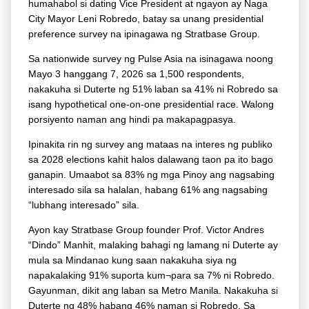
humahabol si dating Vice President at ngayon ay Naga
City Mayor Leni Robredo, batay sa unang presidential
preference survey na ipinagawa ng Stratbase Group.
Sa nationwide survey ng Pulse Asia na isinagawa noong
Mayo 3 hanggang 7, 2026 sa 1,500 respondents,
nakakuha si Duterte ng 51% laban sa 41% ni Robredo sa
isang hypothetical one-on-one presidential race. Walong
porsiyento naman ang hindi pa makapagpasya.
Ipinakita rin ng survey ang mataas na interes ng publiko
sa 2028 elections kahit halos dalawang taon pa ito bago
ganapin. Umaabot sa 83% ng mga Pinoy ang nagsabing
interesado sila sa halalan, habang 61% ang nagsabing
“lubhang interesado” sila.
Ayon kay Stratbase Group founder Prof. Victor Andres
“Dindo” Manhit, malaking bahagi ng lamang ni Duterte ay
mula sa Mindanao kung saan nakakuha siya ng
napakalaking 91% suporta kum¬para sa 7% ni Robredo.
Gayunman, dikit ang laban sa Metro Manila. Nakakuha si
Duterte ng 48% habang 46% naman si Robredo. Sa