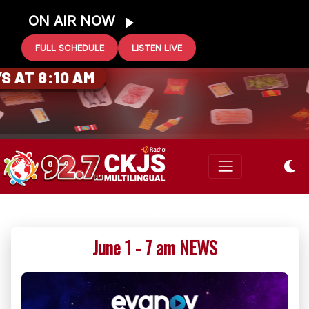
ON AIR NOW
FULL SCHEDULE
LISTEN LIVE
0 GIFT CARD
 AT 8:10 AM
June 1 - 7 am NEWS