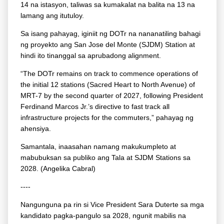
14 na istasyon, taliwas sa kumakalat na balita na 13 na
lamang ang itutuloy.
Sa isang pahayag, iginiit ng DOTr na nananatiling bahagi
ng proyekto ang San Jose del Monte (SJDM) Station at
hindi ito tinanggal sa aprubadong alignment.
“The DOTr remains on track to commence operations of
the initial 12 stations (Sacred Heart to North Avenue) of
MRT-7 by the second quarter of 2027, following President
Ferdinand Marcos Jr.’s directive to fast track all
infrastructure projects for the commuters,” pahayag ng
ahensiya.
Samantala, inaasahan namang makukumpleto at
mabubuksan sa publiko ang Tala at SJDM Stations sa
2028. (Angelika Cabral)
----
Nangunguna pa rin si Vice President Sara Duterte sa mga
kandidato pagka-pangulo sa 2028, ngunit mabilis na