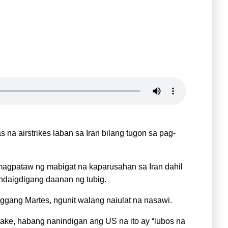
na airstrikes laban sa Iran bilang tugon sa pag-
agpataw ng mabigat na kaparusahan sa Iran dahil
andaigdigang daanan ng tubig.
ggang Martes, ngunit walang naiulat na nasawi.
take, habang nanindigan ang US na ito ay “lubos na