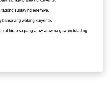
para sa mga planta ng kuryente.
mitadong suplay ng enerhiya.
g bansa ang walang kuryente.
on at hirap sa pang-araw-araw na gawain tulad ng