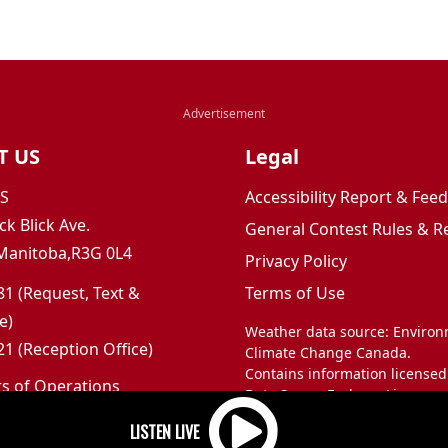
T US
Legal
JS
Accessibility Report & Fe
ck Blick Ave.
General Contest Rules & R
Manitoba,R3G 0L4
Privacy Policy
1 (Request, Text &
Terms of Use
e)
Weather data source: Enviro
1 (Reception Office)
Climate Change Canada.
Contains information licensed
rs of Operations
Data Server End-use Licence 
m to 5pm
and Climate Change Canada.
 Sunday: Closed