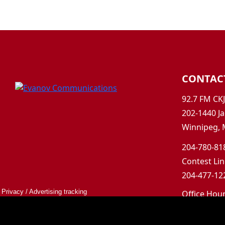
CONTAC
92.7 FM CK
202-1440 Ja
Winnipeg, 
204-780-818
Contest Lin
204-477-122
Privacy
/
Advertising tracking
Office Hou
Mon-Fri 9a
Saturday &