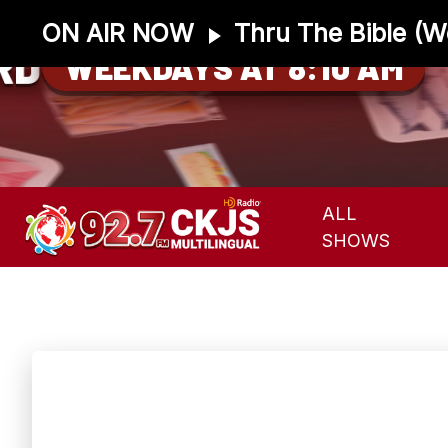
ON AIR NOW
Thru The Bible (
RD
WEEKDAYS AT 8:10 AM
ALL
SHOWS