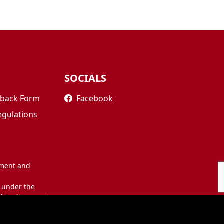
SOCIALS
edback Form
Facebook
egulations
nment and
 under the
of Environment