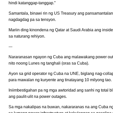
hindi katanggap-tanggap.”
Samantala, binawi rin ng US Treasury ang pansamantalang 
nagdagdag pa sa tensyon.
Mariin ding kinondena ng Qatar at Saudi Arabia ang insi
sa naturang rehiyon.
---
Nararanasan ngayon ng Cuba ang malawakang power outag
nito noong Lunes ng tanghali (oras sa Cuba).
Ayon sa grid operator ng Cuba na UNE, biglang nag-collap
para mawalan ng kuryente ang tinatayang 10 milyong tao.
Iniimbestigahan pa ng mga awtoridad ang sanhi ng total b
ang paulit-ulit na power outages.
Sa mga nakalipas na buwan, nakararanas na ang Cuba ng 