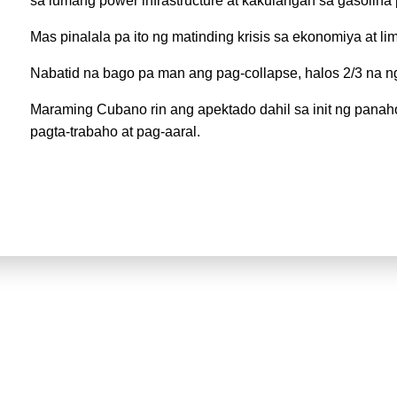
sa lumang power infrastructure at kakulangan sa gasolina 
Mas pinalala pa ito ng matinding krisis sa ekonomiya at li
Nabatid na bago pa man ang pag-collapse, halos 2/3 na n
Maraming Cubano rin ang apektado dahil sa init ng panah
pagta-trabaho at pag-aaral.