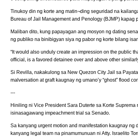
Tinukoy din ng korte ang matin¬ding seguridad na kailanga
Bureau of Jail Management and Penology (BJMP) kapag p
Maliban dito, kung papayagan ang mosyon ng dating sena
ng publiko na binibigyan siya ng pabor ng korte bilang is
“It would also unduly create an impression on the public t
official, is a favored detainee over and above other similar
Si Revilla, nakakulong sa New Quezon City Jail sa Payat
malversation at graft kaugnay ng umano’y “ghost” flood con
---
Hiniling ni Vice President Sara Duterte sa Kor­te Suprema n
isinasagawang impeachment trial sa Senado.
Sa kanyang urgent motion and manifestation kaugnay ng d
kanyang legal team na pinamumunuan ni Atty. Israelito To