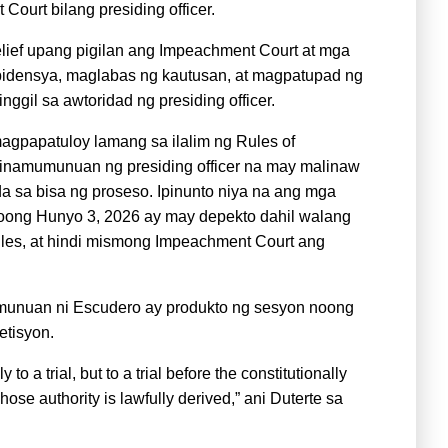
ourt bilang presiding officer.
relief upang pigilan ang Impeachment Court at mga
 ebidensya, maglabas ng kautusan, at magpatupad ng
gil sa awtoridad ng presiding officer.
 magpapatuloy lamang sa ilalim ng Rules of
 pinamumunuan ng presiding officer na may malinaw
 sa bisa ng proseso. Ipinunto niya na ang mga
oong Hunyo 3, 2026 ay may depekto dahil walang
ules, at hindi mismong Impeachment Court ang
mumunuan ni Escudero ay produkto ng sesyon noong
etisyon.
 a trial, but to a trial before the constitutionally
ose authority is lawfully derived,” ani Duterte sa