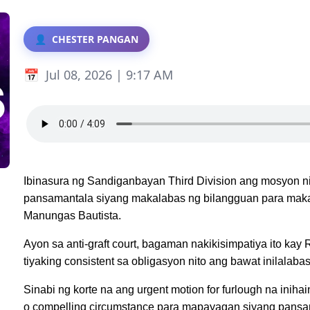
CHESTER PANGAN
Jul 08, 2026 | 9:17 AM
Ibinasura ng Sandiganbayan Third Division ang mosyon ni
pansamantala siyang makalabas ng bilangguan para makad
Manungas Bautista.
Ayon sa anti-graft court, bagaman nakikisimpatiya ito kay 
tiyaking consistent sa obligasyon nito ang bawat inilalabas
Sinabi ng korte na ang urgent motion for furlough na inih
o compelling circumstance para mapayagan siyang pans