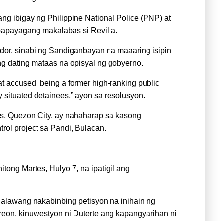
ng ibigay ng Philippine National Police (PNP) at
apayagang makalabas si Revilla.
dor, sinabi ng Sandiganbayan na maaaring isipin
ang dating mataas na opisyal ng gobyerno.
hat accused, being a former high-ranking public
ly situated detainees,” ayon sa resolusyon.
as, Quezon City, ay nahaharap sa kasong
trol project sa Pandi, Bulacan.
itong Martes, Hulyo 7, na ipatigil ang
alawang nakabinbing petisyon na inihain ng
rreon, kinuwestyon ni Duterte ang kapangyarihan ni