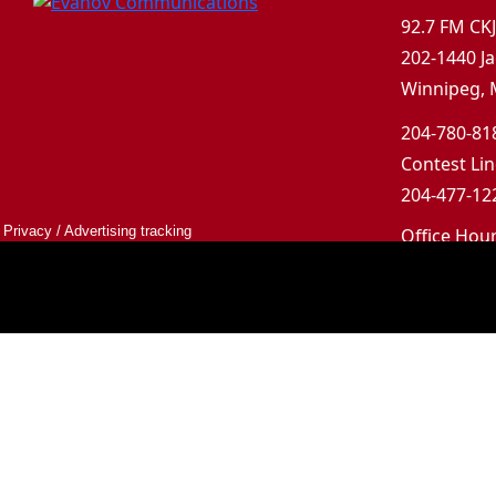
92.7 FM CK
202-1440 Ja
Winnipeg, 
204-780-818
Contest Lin
204-477-122
Privacy
/
Advertising tracking
Office Hou
Mon-Fri 9a
Saturday &