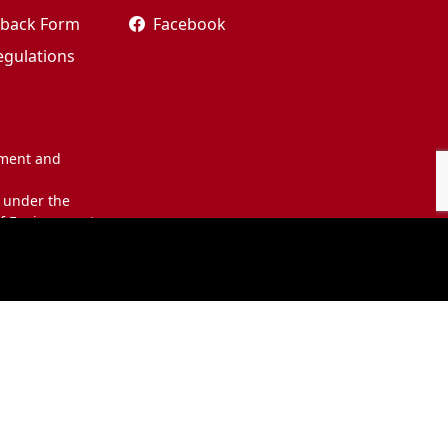
edback Form
Facebook
egulations
nment and
 under the
of Environment