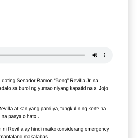
 dating Senador Ramon “Bong” Revilla Jr. na
alo sa burol ng yumao niyang kapatid na si Jojo
Revilla at kaniyang pamilya, tungkulin ng korte na
 na pasya o hatol.
ain ni Revilla ay hindi maikokonsiderang emergency
amantalang makalabas.