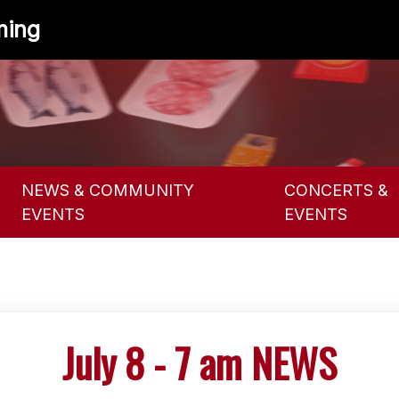
ming
NEWS & COMMUNITY
CONCERTS &
EVENTS
EVENTS
July 8 - 7 am NEWS