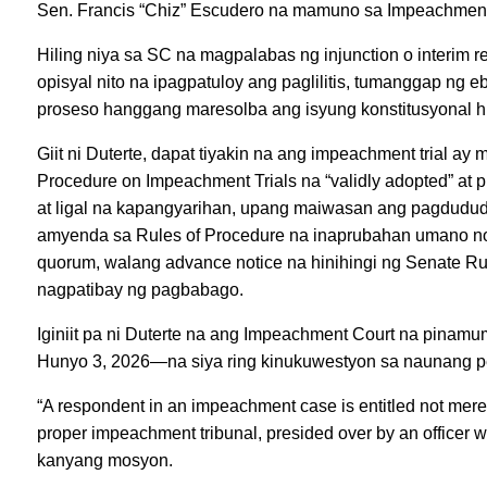
Sen. Francis “Chiz” Escudero na mamuno sa Impeachment C
Hiling niya sa SC na magpalabas ng injunction o interim 
opisyal nito na ipagpatuloy ang pag­lilitis, tumanggap ng
proseso hanggang maresolba ang isyung konstitusyonal hing
Giit ni Duterte, dapat tiyakin na ang impeachment trial ay
Procedure on Impeachment Trials na “validly adopted” at
at ligal na kapangyarihan, upang maiwasan ang pagdududa
amyen­da sa Rules of Procedure na inaprubahan umano n
quorum, walang advance notice na hinihingi ng Senate R
nagpatibay ng pagbabago.
Iginiit pa ni Duterte na ang Impeachment Court na pina
Hunyo 3, 2026—na siya ring kinukuwestyon sa naunang p
“A respondent in an impeachment case is entitled not merely to
proper impeachment tribunal, presided over by an officer wh
kanyang mosyon.