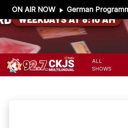
ON AIR NOW
German Program
RD
WEEKDAYS AT 8:10 AM
ALL
SHOWS