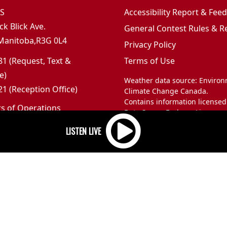
JS
Accessibility Report & Fe
ck Blick Ave.
General Contest Rules & R
Manitoba,R3G 0L4
Privacy Policy
1 (Request, Text &
Terms of Use
e)
Weather data source: Enviro
1 (Reception Office)
Climate Change Canada.
Contains information licensed
rs of Operations
Data Server End-use Licence 
m to 5pm
and Climate Change Canada.
 Sunday: Closed