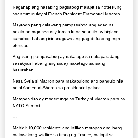
Naganap ang nasabing pagsabog malapit sa hotel kung
saan tumutuloy si French President Emmanuel Macron.
Mayroon pang dalawang pampasabog ang agad na
nakita ng mga security forces kung saan ito ay biglang
sumabog habang isinasagawa ang pag-defuse ng mga
otoridad.
Ang isang pampasabog ay nakatago sa nakaparadang
sasakyan habang ang isa ay nakatago sa isang
basurahan.
Nasa Syria si Macron para makapulong ang pangulo nila
na si Ahmed al-Sharaa sa presidential palace.
Matapos dito ay magtutungo sa Turkey si Macron para sa
NATO Summit.
---
Mahigit 10,000 residente ang inilikas matapos ang isang
malawakang wildfire sa timog ng France, malapit sa