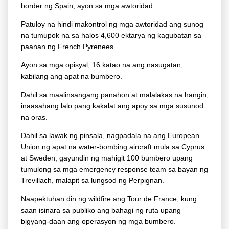
border ng Spain, ayon sa mga awtoridad.
Patuloy na hindi makontrol ng mga awtoridad ang sunog
na tumupok na sa halos 4,600 ektarya ng kagubatan sa
paanan ng French Pyrenees.
Ayon sa mga opisyal, 16 katao na ang nasugatan,
kabilang ang apat na bumbero.
Dahil sa maalinsangang panahon at malalakas na hangin,
inaasahang lalo pang kakalat ang apoy sa mga susunod
na oras.
Dahil sa lawak ng pinsala, nagpadala na ang European
Union ng apat na water-bombing aircraft mula sa Cyprus
at Sweden, gayundin ng mahigit 100 bumbero upang
tumulong sa mga emergency response team sa bayan ng
Trevillach, malapit sa lungsod ng Perpignan.
Naapektuhan din ng wildfire ang Tour de France, kung
saan isinara sa publiko ang bahagi ng ruta upang
bigyang-daan ang operasyon ng mga bumbero.