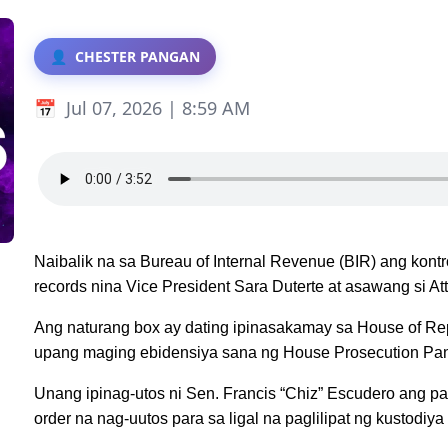
CHESTER PANGAN
Jul 07, 2026 | 8:59 AM
Naibalik na sa Bureau of Internal Revenue (BIR) ang kont
records nina Vice President Sara Duterte at asawang si At
Ang naturang box ay dating ipinasakamay sa House of Rep
upang maging ebidensiya sana ng House Prosecution Pane
Unang ipinag-utos ni Sen. Francis “Chiz” Escudero ang pa
order na nag-uutos para sa ligal na paglilipat ng kustodiy