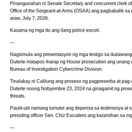
Pinangunahan ni Senate Secretary and concurrent clerk o
Office of the Sergeant-at-Arms (OSAA) ang pagbabalik sa
araw, July 7, 2026.
Kasama ng mga ito ang ilang police escort.
---
Nagsimula ang presentasyon ng mga testigo sa ikalawang 
Duterte matapos iharap ng House prosecution ang unang w
Bureau of Investigation Cybercrime Division.
Tinalakay ni Calilung ang proseso ng pagpreserba at pag-a
Duterte noong Nobyembre 23, 2024 na ginagamit ng prosec
threats.
Paulit-ulit namang tumutol ang depensa sa testimonya at 
presiding officer Sen. Chiz Escudero ang karamihan sa m
---