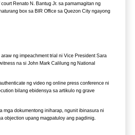
f court Renato N. Bantug Jr. sa pamamagitan ng
 naturang box sa BIR Office sa Quezon City ngayong
araw ng impeachment trial ni Vice President Sara
itness na si John Mark Calilung ng National
uthenticate ng video ng online press conference ni
ution bilang ebidensya sa artikulo ng grave
sa mga dokumentong iniharap, ngunit ibinasura ni
ga objection upang magpatuloy ang pagdinig.