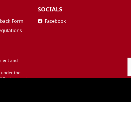
SOCIALS
edback Form
Facebook
egulations
nment and
 under the
of Environment