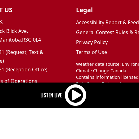
T US
Legal
JS
Accessibility Report & Fe
ck Blick Ave.
General Contest Rules & R
Manitoba,R3G 0L4
Privacy Policy
1 (Request, Text &
Terms of Use
e)
Weather data source: Enviro
1 (Reception Office)
Climate Change Canada.
Contains information licensed
rs of Operations
Data Server End-use Licence 
m to 5pm
and Climate Change Canada.
 Sunday: Closed