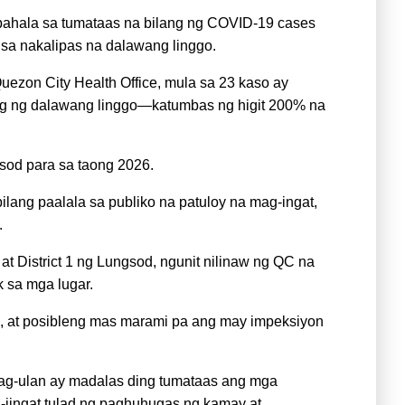
abahala sa tumataas na bilang ng COVID-19 cases
 sa nakalipas na dalawang linggo.
uezon City Health Office, mula sa 23 kaso ay
ng ng dalawang linggo—katumbas ng higit 200% na
sod para sa taong 2026.
bilang paalala sa publiko na patuloy na mag-ingat,
.
at District 1 ng Lungsod, ngunit nilinaw ng QC na
k sa mga lugar.
, at posibleng mas marami pa ang may impeksiyon
tag-ulan ay madalas ding tumataas ang mga
g-iingat tulad ng paghuhugas ng kamay at