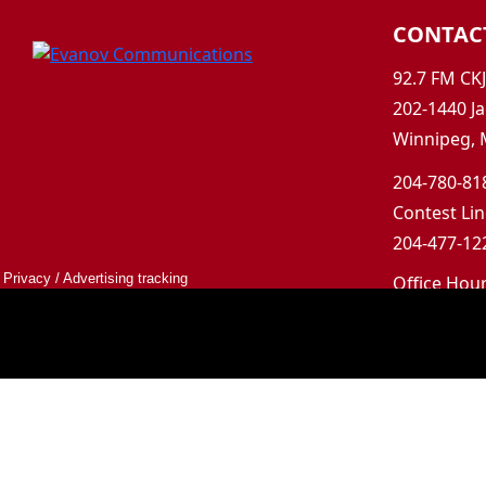
CONTAC
92.7 FM CK
202-1440 Ja
Winnipeg, 
204-780-818
Contest Lin
204-477-122
Privacy
/
Advertising tracking
Office Hou
Mon-Fri 9a
Saturday &