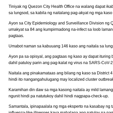
Tiniyak ng Quezon City Health Office na walang dapat ik
sa lungsod, sa kabila ng naitalang pag-akyat ng mga kaso
Ayon sa City Epidemiology and Surveillance Division ng Q
umakyat sa 84 ang kumpirmadong na-infect sa loob lama
pagtaas.
Umabot naman sa kabuuang 146 kaso ang naitala sa lung
Ayon pa sa opisyal, ang pagtaas ng kaso ay dapat ituring 
dahil patuloy parin ang pag-kalat ng virus na SARS-CoV-2
Naitala ang pinakamataas ang bilang ng kaso sa District 4 
hindi ito nangangahulugang may localized cluster outbrea
Karamihan din daw sa mga kasong naitala ay mild lamang
ngunit hindi pa natutukoy dahil hindi nagpapa-check-up.
Samantala, ipinapaalala ng mga eksperto na kasabay ng 
influenza-like illnesses kaya mahalaga ang patuloy na pa