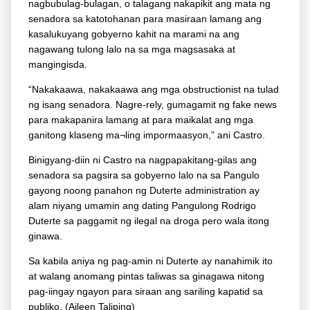
nagbubulag-bulagan, o talagang nakapikit ang mata ng
senadora sa katotohanan para masiraan lamang ang
kasalukuyang gobyerno kahit na marami na ang
nagawang tulong lalo na sa mga magsasaka at
mangingisda.
“Nakakaawa, nakakaawa ang mga obstructionist na tulad
ng isang senadora. Nagre-rely, gumagamit ng fake news
para makapanira lamang at para maikalat ang mga
ganitong klaseng ma¬ling impormaasyon,” ani Castro.
Binigyang-diin ni Castro na nagpapakitang-gilas ang
senadora sa pagsira sa gobyerno lalo na sa Pangulo
gayong noong panahon ng Duterte administration ay
alam niyang umamin ang dating Pangulong Rodrigo
Duterte sa paggamit ng ilegal na droga pero wala itong
ginawa.
Sa kabila aniya ng pag-amin ni Duterte ay nanahimik ito
at walang anomang pintas taliwas sa ginagawa nitong
pag-iingay ngayon para siraan ang sariling kapatid sa
publiko. (Aileen Taliping)