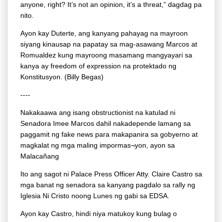
anyone, right? It’s not an opinion, it’s a threat,” dagdag pa
nito.
Ayon kay Duterte, ang kanyang pahayag na mayroon
siyang kinausap na papatay sa mag-asawang Marcos at
Romualdez kung mayroong masamang mangyayari sa
kanya ay freedom of expression na protektado ng
Konstitusyon. (Billy Begas)
----
Nakakaawa ang isang obstructionist na katulad ni
Senadora Imee Marcos dahil nakadepende lamang sa
paggamit ng fake news para makapanira sa gobyerno at
magkalat ng mga maling impormas¬yon, ayon sa
Malacañang
Ito ang sagot ni Palace Press Officer Atty. Claire Castro sa
mga banat ng senadora sa kanyang pagdalo sa rally ng
Iglesia Ni Cristo noong Lunes ng gabi sa EDSA.
Ayon kay Castro, hindi niya matukoy kung bulag o