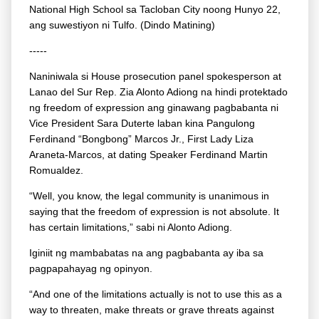
National High School sa Tacloban City noong Hunyo 22,
ang suwestiyon ni Tulfo. (Dindo Matining)
-----
Naniniwala si House prosecution panel spokesperson at
Lanao del Sur Rep. Zia Alonto Adiong na hindi protektado
ng freedom of expression ang ginawang pagbabanta ni
Vice President Sara Duterte laban kina Pangulong
Ferdinand “Bongbong” Marcos Jr., First Lady Liza
Araneta-Marcos, at dating Speaker Ferdinand Martin
Romualdez.
“Well, you know, the legal community is unanimous in
saying that the freedom of expression is not absolute. It
has certain limitations,” sabi ni Alonto Adiong.
Iginiit ng mambabatas na ang pagbabanta ay iba sa
pagpapahayag ng opinyon.
“And one of the limitations actually is not to use this as a
way to threaten, make threats or grave threats against