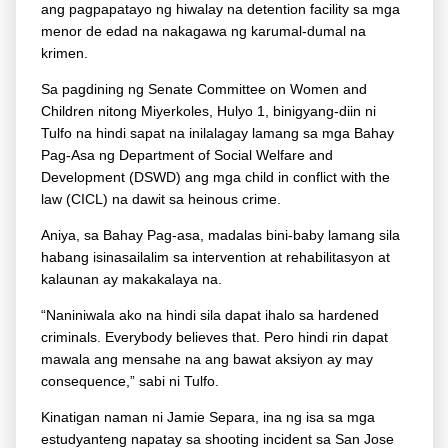
ang pagpapatayo ng hiwalay na detention facility sa mga
menor de edad na nakagawa ng karumal-dumal na
krimen.
Sa pagdining ng Senate Committee on Women and
Children nitong Miyerkoles, Hulyo 1, binigyang-diin ni
Tulfo na hindi sapat na inilalagay lamang sa mga Bahay
Pag-Asa ng Department of Social Welfare and
Development (DSWD) ang mga child in conflict with the
law (CICL) na dawit sa heinous crime.
Aniya, sa Bahay Pag-asa, madalas bini-baby lamang sila
habang isinasailalim sa intervention at rehabilitasyon at
kalaunan ay makakalaya na.
“Naniniwala ako na hindi sila dapat ihalo sa hardened
criminals. Everybody believes that. Pero hindi rin dapat
mawala ang mensahe na ang bawat aksiyon ay may
consequence,” sabi ni Tulfo.
Kinatigan naman ni Jamie Separa, ina ng isa sa mga
estudyanteng napatay sa shooting incident sa San Jose