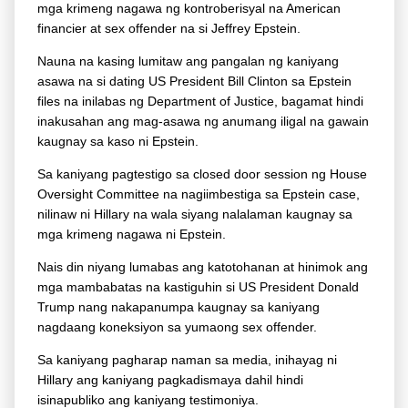
mga krimeng nagawa ng kontroberisyal na American
financier at sex offender na si Jeffrey Epstein.
Nauna na kasing lumitaw ang pangalan ng kaniyang
asawa na si dating US President Bill Clinton sa Epstein
files na inilabas ng Department of Justice, bagamat hindi
inakusahan ang mag-asawa ng anumang iligal na gawain
kaugnay sa kaso ni Epstein.
Sa kaniyang pagtestigo sa closed door session ng House
Oversight Committee na nagiimbestiga sa Epstein case,
nilinaw ni Hillary na wala siyang nalalaman kaugnay sa
mga krimeng nagawa ni Epstein.
Nais din niyang lumabas ang katotohanan at hinimok ang
mga mambabatas na kastiguhin si US President Donald
Trump nang nakapanumpa kaugnay sa kaniyang
nagdaang koneksiyon sa yumaong sex offender.
Sa kaniyang pagharap naman sa media, inihayag ni
Hillary ang kaniyang pagkadismaya dahil hindi
isinapubliko ang kaniyang testimoniya.