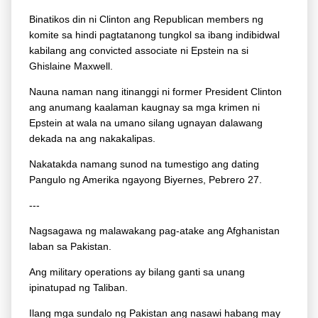
Binatikos din ni Clinton ang Republican members ng
komite sa hindi pagtatanong tungkol sa ibang indibidwal
kabilang ang convicted associate ni Epstein na si
Ghislaine Maxwell.
Nauna naman nang itinanggi ni former President Clinton
ang anumang kaalaman kaugnay sa mga krimen ni
Epstein at wala na umano silang ugnayan dalawang
dekada na ang nakakalipas.
Nakatakda namang sunod na tumestigo ang dating
Pangulo ng Amerika ngayong Biyernes, Pebrero 27.
---
Nagsagawa ng malawakang pag-atake ang Afghanistan
laban sa Pakistan.
Ang military operations ay bilang ganti sa unang
ipinatupad ng Taliban.
Ilang mga sundalo ng Pakistan ang nasawi habang may