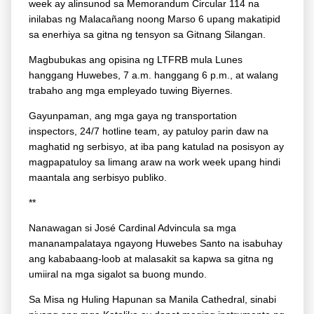
week ay alinsunod sa Memorandum Circular 114 na
inilabas ng Malacañang noong Marso 6 upang makatipid
sa enerhiya sa gitna ng tensyon sa Gitnang Silangan.
Magbubukas ang opisina ng LTFRB mula Lunes
hanggang Huwebes, 7 a.m. hanggang 6 p.m., at walang
trabaho ang mga empleyado tuwing Biyernes.
Gayunpaman, ang mga gaya ng transportation
inspectors, 24/7 hotline team, ay patuloy parin daw na
maghatid ng serbisyo, at iba pang katulad na posisyon ay
magpapatuloy sa limang araw na work week upang hindi
maantala ang serbisyo publiko.
**
Nanawagan si José Cardinal Advincula sa mga
mananampalataya ngayong Huwebes Santo na isabuhay
ang kababaang-loob at malasakit sa kapwa sa gitna ng
umiiral na mga sigalot sa buong mundo.
Sa Misa ng Huling Hapunan sa Manila Cathedral, sinabi