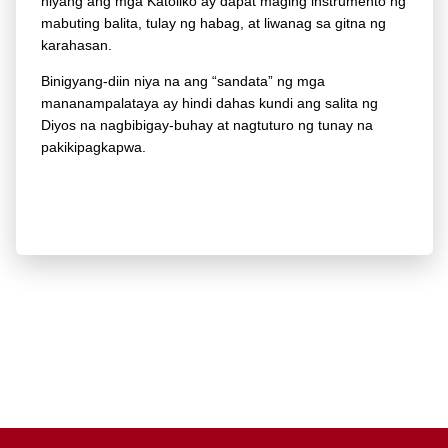
niyang ang mga Katoliko ay dapat maging instrumento ng
mabuting balita, tulay ng habag, at liwanag sa gitna ng
karahasan.
Binigyang-diin niya na ang “sandata” ng mga
mananampalataya ay hindi dahas kundi ang salita ng
Diyos na nagbibigay-buhay at nagtuturo ng tunay na
pakikipagkapwa.