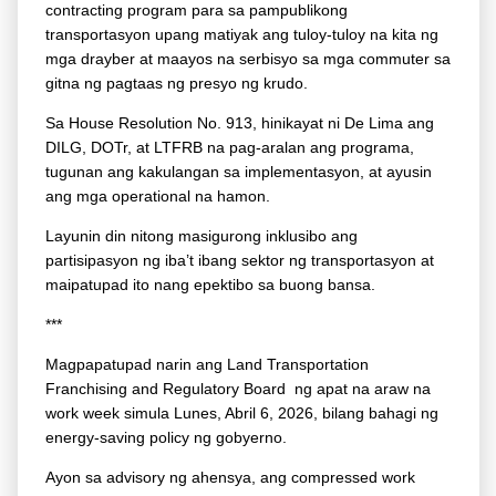
contracting program para sa pampublikong
transportasyon upang matiyak ang tuloy-tuloy na kita ng
mga drayber at maayos na serbisyo sa mga commuter sa
gitna ng pagtaas ng presyo ng krudo.
Sa House Resolution No. 913, hinikayat ni De Lima ang
DILG, DOTr, at LTFRB na pag-aralan ang programa,
tugunan ang kakulangan sa implementasyon, at ayusin
ang mga operational na hamon.
Layunin din nitong masigurong inklusibo ang
partisipasyon ng iba’t ibang sektor ng transportasyon at
maipatupad ito nang epektibo sa buong bansa.
***
Magpapatupad narin ang Land Transportation
Franchising and Regulatory Board ng apat na araw na
work week simula Lunes, Abril 6, 2026, bilang bahagi ng
energy-saving policy ng gobyerno.
Ayon sa advisory ng ahensya, ang compressed work